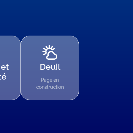
 et
Deuil
té
Page en
construction