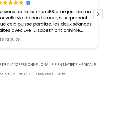
e viens de fêter mon 400eme jour de ma
Une approche ch
ouvelle vie de non fumeur, si surprenant
beaucoup 
ue cela puisse paraître, les deux séances
aites avec Eve-Elisabeth ont annihilé
oute envie de fumer, sans aucun besoin
ire la suite
de compensation. Je vous recommande
ivement ses services.
 D’UN PROFESSIONNEL QUALIFIE EN MATIÈRE MÉDICALE.
ITEMENTS MÉDICAUX OU PARAMÉDICAUX
ONNEL AVANT DE RECOURIR A NOS SERVICES.
Prendre Rendez-Vous