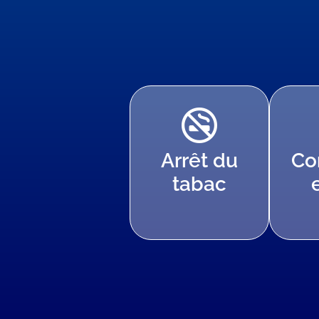
Arrêt du
Co
tabac