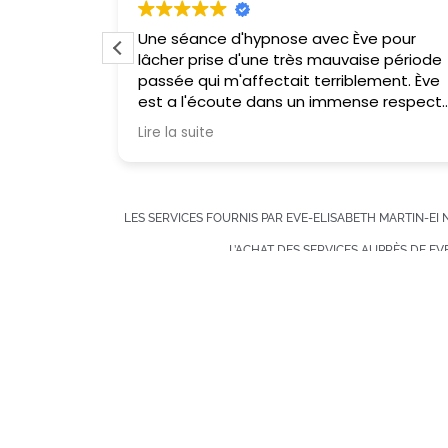
Une séance d'hypnose avec Ève pour
fique à
lâcher prise d'une très mauvaise période
passée qui m'affectait terriblement. Ève
l hypnose…
est a l'écoute dans un immense respect
vie!
et une bienveillance extrême. Une
Lire la suite
ecoute et
expérience juste incroyable !!!! Je suis
sortie sur un nuage, quelques jours plus
tard un excès d'ennervement et mal être
durant une demie journée "elle m'avait
LES SERVICES FOURNIS PAR EVE-ELISABETH MARTIN-EI
informé possibilité d'avoir une remontée
d'émotions négatives vers le 5eme jour "
L’ACHAT DES SERVICES AUPRÈS DE E
et depuis je suis de retour en pleine form
!!!!!! Merci Ève pour votre aide si précieuse
SI VOUS ÊTES SUIVI PAR UN PROFESSIONNE
vous êtes exceptionnelle.
06 62 63 15 10
eveelisabet