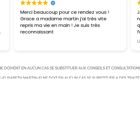
Merci beaucoup pour ce rendez vous !
J
Grace a madame martin j’ai très vite
n
repris ma vie en main ! Je suis très
q
reconnaissant
f
t
L
v
 NE DOIVENT EN AUCUN CAS SE SUBSTITUER AUX CONSEILS ET CONSULTATIONS
VE-ELISABETH MARTIN-EI NE DOIT EN AUCUN CAS SE SUBSTITUER A DES TRA
e
PRESCRITS PAR UN PROFESSIONNEL DE SANTÉ.
L DE SANTÉ, NOUS VOUS RECOMMANDONS FORTEMENT D’AVERTIR CE PROFESSI
hmartin@gmail.com
17 Rue de l'étape 18100 Vierzon