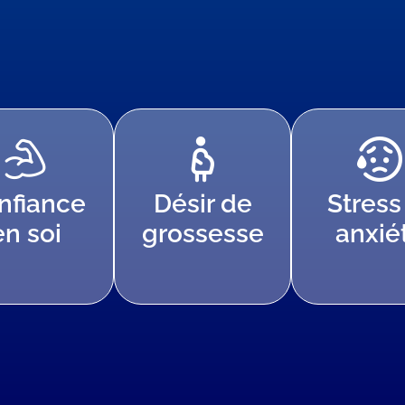
nfiance
Désir de
Stress
en soi
grossesse
anxié