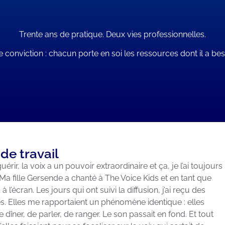
Trente ans de pratique. Deux vies professionnelles.
 conviction : chacun porte en soi les ressources dont il a bes
de travail
ir, la voix a un pouvoir extraordinaire et ça, je l’ai toujours
 Ma fille Gersende a chanté à The Voice Kids et en tant que
’écran. Les jours qui ont suivi la diffusion, j’ai reçu des
 Elles me rapportaient un phénomène identique : elles
e dîner, de parler, de ranger. Le son passait en fond. Et tout