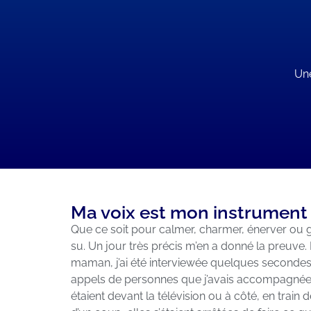
Une
Ma voix est mon instrument 
Que ce soit pour calmer, charmer, énerver ou guér
su. Un jour très précis m’en a donné la preuve.
maman, j’ai été interviewée quelques secondes à l
appels de personnes que j’avais accompagnées.
étaient devant la télévision ou à côté, en train d