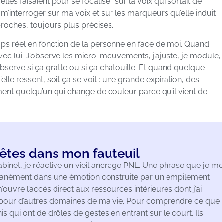
elles faisaient pour se focaliser sur la voix qui sortait de
m’interroger sur ma voix et sur les marqueurs qu’elle induit
proches, toujours plus précises.
mps réel en fonction de la personne en face de moi. Quand
avec lui. J’observe les micro-mouvements, j’ajuste, je module,
observe si ça gratte ou si ça chatouille. Et quand quelque
lle ressent, soit ça se voit : une grande expiration, des
ment quelqu’un qui change de couleur parce qu’il vient de
 êtes dans mon fauteuil
net, je réactive un vieil ancrage PNL. Une phrase que je m
ntanément dans une émotion construite par un empilement
’ouvre l’accès direct aux ressources intérieures dont j’ai
es pour d’autres domaines de ma vie. Pour comprendre ce que
s qui ont de drôles de gestes en entrant sur le court. Ils