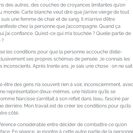
ons des autres, des couches de croyances limitantes qu’on
du monde. Carte blanche veut dire que j’arrive vierge de tout
e suis une femme de chair et de sang. Il m’arrive d’être
 manifeste chez la personne que j’accompagne. Quand ça
ui j’ai confiance. Qu’est-ce qui m’a touchée ? Quelle partie de
 ?
ose les conditions pour que la personne accouche d’elle-
lusivement ses propres schémas de pensée. Je connais les
nconscients. Après trente ans, je sais une chose : on ne sait
l-être des gens n’a souvent rien à voir, inconsciemment, ave
une représentation d’eux-mêmes, une histoire qu’ils se
comme Narcisse s’arrêtait à son reflet dans l’eau, fasciné par
 derrière. Mon travail est de créer les conditions pour qu’ils
tre côté.
différence considérable entre décider de combattre ce qu’on
 face. En séance, je montre à cette autre partie de la personn