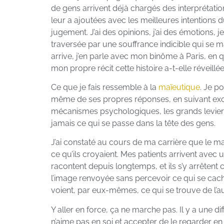
de gens arrivent déjà chargés des interprétati
leur a ajoutées avec les meilleures intentions 
jugement. J’ai des opinions, j’ai des émotions, j
traversée par une souffrance indicible qui se
arrive, j’en parle avec mon binôme à Paris, en q
mon propre récit cette histoire a-t-elle réveillée
Ce que je fais ressemble à la
maïeutique
. Je p
même de ses propres réponses, en suivant exc
mécanismes psychologiques, les grands leviers i
jamais ce qui se passe dans la tête des gens.
J’ai constaté au cours de ma carrière que le ma
ce qu’ils croyaient. Mes patients arrivent avec 
racontent depuis longtemps, et ils s’y arrêtent 
l’image renvoyée sans percevoir ce qui se cache
voient, par eux-mêmes, ce qui se trouve de l’au
Y aller en force, ça ne marche pas. Il y a une 
n’aime pas en soi et accepter de le regarder en