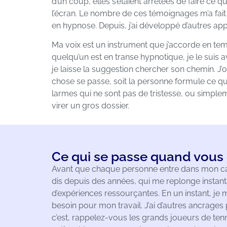
d’un coup, elles s’étaient arrêtées de faire ce qu’
l’écran. Le nombre de ces témoignages m’a fait 
en hypnose. Depuis, j’ai développé d’autres ap
Ma voix est un instrument que j’accorde en te
quelqu’un est en transe hypnotique, je le suis 
je laisse la suggestion chercher son chemin. J’
chose se passe, soit la personne formule ce qu’e
larmes qui ne sont pas de tristesse, ou simple
virer un gros dossier.
Ce qui se passe quand vous
Avant que chaque personne entre dans mon cabi
dis depuis des années, qui me replonge insta
d’expériences ressourçantes. En un instant, je m
besoin pour mon travail. J’ai d’autres ancrag
c’est, rappelez-vous les grands joueurs de tenni