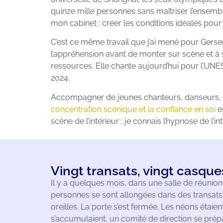
quinze mille personnes sans maîtriser l’ense
mon cabinet : créer les conditions idéales pou
C’est ce même travail que j’ai mené pour Gers
l’appréhension avant de monter sur scène et à
ressources. Elle chante aujourd’hui pour l’UN
2024.
Accompagner de jeunes chanteurs, danseurs, c
concentration scénique et la confiance en soi
e
scène de l’intérieur ; je connais l’hypnose de l’int
Vingt transats, vingt casque
Il y a quelques mois, dans une salle de réunio
personnes se sont allongées dans des transats 
oreilles. La porte s’est fermée. Les néons étaien
s’accumulaient, un comité de direction se prépar