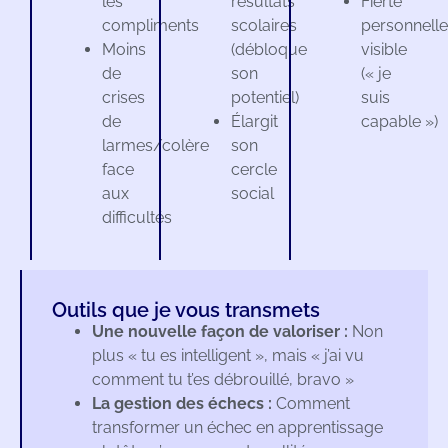
les
résultats
Fierté
compliments
scolaires
personnelle
Moins
(débloque
visible
de
son
(« je
crises
potentiel)
suis
de
Élargit
capable »)
larmes/colère
son
face
cercle
aux
social
difficultés
Outils que je vous transmets
Une nouvelle façon de valoriser :
Non
plus « tu es intelligent », mais « j’ai vu
comment tu t’es débrouillé, bravo »
La gestion des échecs :
Comment
transformer un échec en apprentissage