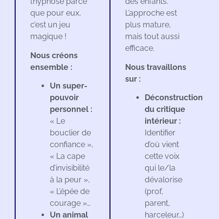
l’hypnose parce
des enfants.
que pour eux,
L’approche est
c’est un jeu
plus mature,
magique !
mais tout aussi
efficace.
Nous créons
ensemble :
Nous travaillons
sur :
Un super-
pouvoir
Déconstruction
personnel :
du critique
« Le
intérieur :
bouclier de
Identifier
confiance »,
d’où vient
« La cape
cette voix
d’invisibilité
qui le/la
à la peur »,
dévalorise
« L’épée de
(prof,
courage »…
parent,
Un animal
harceleur…)