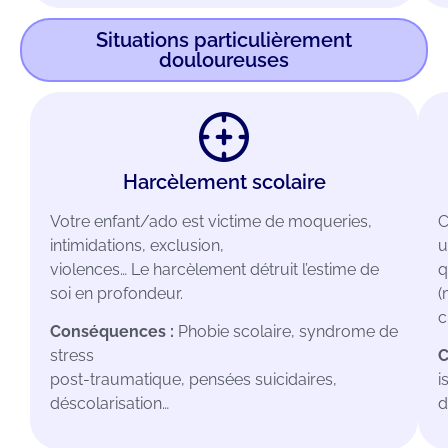
Situations particulièrement
douloureuses
Harcèlement scolaire
Votre enfant/ado est victime de moqueries,
C
intimidations, exclusion,
u
violences… Le harcèlement détruit l’estime de
q
soi en profondeur.
(
c
Conséquences :
Phobie scolaire, syndrome de
stress
C
post-traumatique, pensées suicidaires,
i
déscolarisation…
d