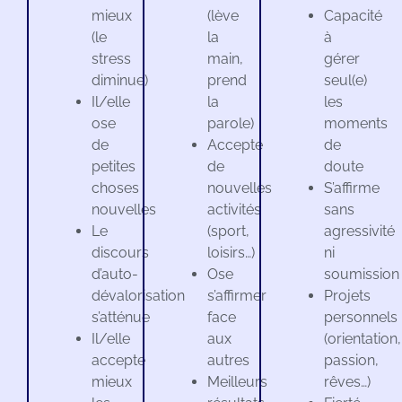
mieux
(lève
Capacité
(le
la
à
stress
main,
gérer
diminue)
prend
seul(e)
Il/elle
la
les
ose
parole)
moments
de
Accepte
de
petites
de
doute
choses
nouvelles
S’affirme
nouvelles
activités
sans
Le
(sport,
agressivité
discours
loisirs…)
ni
d’auto-
Ose
soumission
dévalorisation
s’affirmer
Projets
s’atténue
face
personnels
Il/elle
aux
(orientation,
accepte
autres
passion,
mieux
Meilleurs
rêves…)