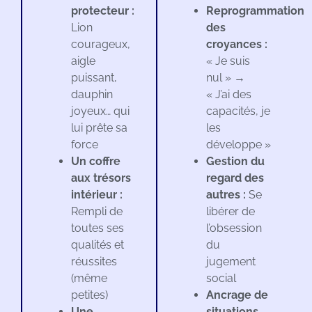
protecteur :
Reprogrammation
Lion
des
courageux,
croyances :
aigle
« Je suis
puissant,
nul » →
dauphin
« J’ai des
joyeux… qui
capacités, je
lui prête sa
les
force
développe »
Un coffre
Gestion du
aux trésors
regard des
intérieur :
autres :
Se
Rempli de
libérer de
toutes ses
l’obsession
qualités et
du
réussites
jugement
(même
social
petites)
Ancrage de
Une
situations